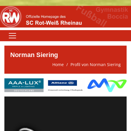
Home
Norman Siering
Aktuelles
Home
Profil von Norman Siering
Rot-Weiß
Fußball
Boccia
Gymnastik
Winfried-Höhn-Sportanlage