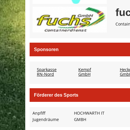
fu
Contai
Sponsoren
Sparkasse
Kempf
Heck
RN-Nord
GmbH
Gmb
Förderer des Sports
Anpfiff
HOCHWARTH IT
Jugendräume
GMBH