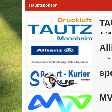
Hauptsponsor
TA
Drucklu
Al
Allianz
sp
M