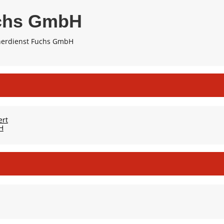
chs GmbH
nerdienst Fuchs GmbH
ert
H